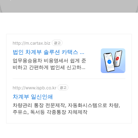
http://m.cartax.biz
광고
법인 차계부 솔루션 카택스 유
류비정산&비용절감
업무용승용차 비용명세서 쉽게 준
비하고 간편하게 법인세 신고하세
요. 누적 차량대수 15만대! 기업 비
용 절감을 위한 통합 차량관리 서
비스.
http://www.ispb.co.kr
광고
차계부 일신인쇄
차량관리 통장 전문제작, 자동화시스템으로 차량,
주유소, 독서등 각종통장 자체제작