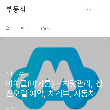
본문 바로가기
부동심
홈
태그
방명록
카테고리 없음
마이클(마카롱) - 차량관리, 엔
진오일 예약, 차계부, 자동차정
비
by 부동심
2023. 1. 8.