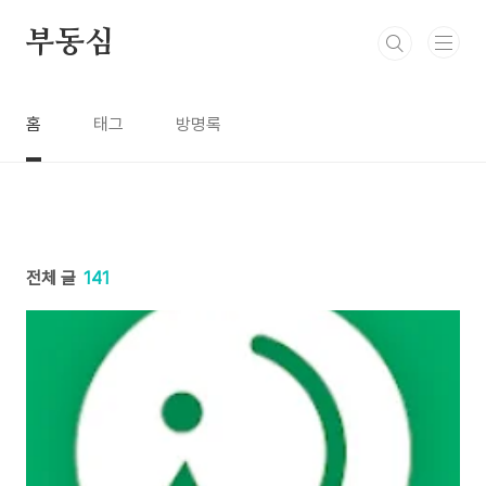
본문 바로가기
부동심
홈
태그
방명록
전체 글
141